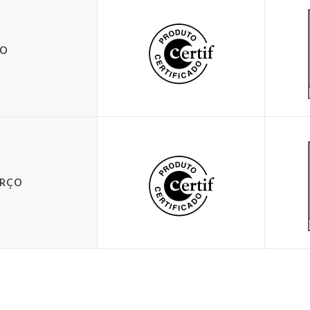
ÇO
ORÇO